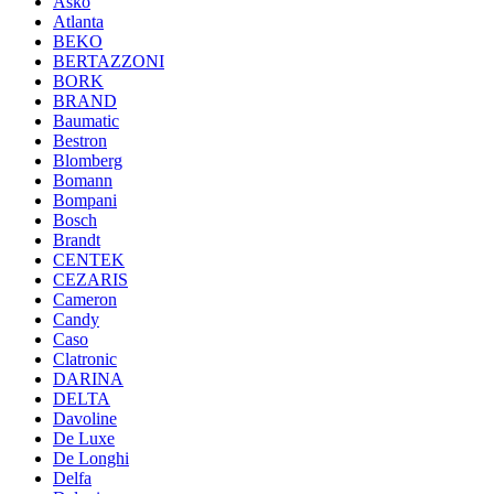
Asko
Atlanta
BEKO
BERTAZZONI
BORK
BRAND
Baumatic
Bestron
Blomberg
Bomann
Bompani
Bosch
Brandt
CENTEK
CEZARIS
Cameron
Candy
Caso
Clatronic
DARINA
DELTA
Davoline
De Luxe
De Longhi
Delfa