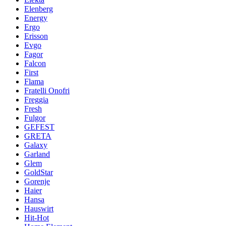
Elenberg
Energy
Ergo
Erisson
Evgo
Fagor
Falcon
First
Flama
Fratelli Onofri
Freggia
Fresh
Fulgor
GEFEST
GRETA
Galaxy
Garland
Glem
GoldStar
Gorenje
Haier
Hansa
Hauswirt
Hit-Hot