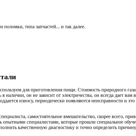
 поломки, типа запчастей... и так далее.
стали
используем для приготовления пищи. Стоимость природного газа
 в наличии, он не зависит от электричества, он всегда дает ва
 поддается износу, периодически появляются неисправности и эт
специалиста, самостоятельное вмешательство, скорее всего, при
ь опытными специалистами, которые прошли специальное обуче
ыполнить качественную диагностику и точно определить причин