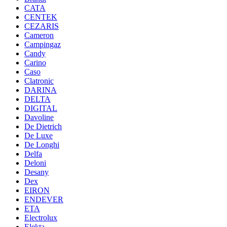
CATA
CENTEK
CEZARIS
Cameron
Campingaz
Candy
Carino
Caso
Clatronic
DARINA
DELTA
DIGITAL
Davoline
De Dietrich
De Luxe
De Longhi
Delfa
Deloni
Desany
Dex
EIRON
ENDEVER
ETA
Electrolux
Elekta