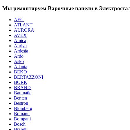
Мы ремонтируем Варочные панели в Электроста
AEG
ATLANT
AURORA
AVEX
Amica
Anriya
Ardesia
Ardo
Asko
Atlanta
BEKO
BERTAZZONI
BORK
BRAND
Baumatic
Benten
Bestron
Blomberg
Bomann
Bompani
Bosch
Brandt