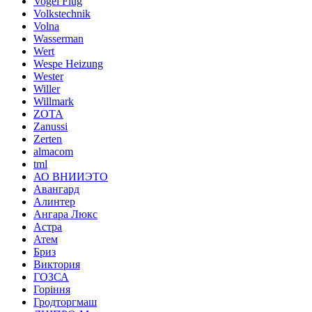
Vogel Flug
Volkstechnik
Volna
Wasserman
Wert
Wespe Heizung
Wester
Willer
Willmark
ZOTA
Zanussi
Zerten
almacom
tml
АО ВНИИЭТО
Авангард
Алинтер
Ангара Люкс
Астра
Атем
Бриз
Виктория
ГОЗСА
Горіння
Гродторгмаш