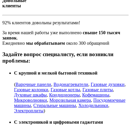
Довольные
клиенты
92% клиентов довольны результатами!
За время нашей работы уже выполнено
свыше 150 тысяч
заявок
.
Ежедневно
мы обрабатываем
около 300 обращений
Задайте вопрос специалисту, если возникли
проблемы:
С крупной и мелкой бытовой техникой
(
Варочные панели
,
Водонагреватели
,
Газовые духовки
,
Газовые колонки
,
Газовые котлы
,
Газовые плиты
,
Духовые шкафы
,
Кондиционеры
,
Кофемашины
,
Микроволновки
,
Морозильная камера
,
Посудомоечные
машины
,
Стиральные машины
,
Холодильники
,
Электроплиты
)
С электроникой и цифровыми гаджетами