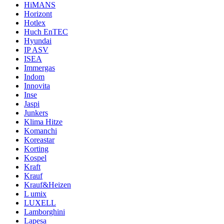
HiMANS
Horizont
Hotlex
Huch EnTEC
Hyundai
IP ASV
ISEA
Immergas
Indom
Innovita
Inse
Jaspi
Junkers
Klima Hitze
Komanchi
Koreastar
Korting
Kospel
Kraft
Krauf
Krauf&Heizen
L umix
LUXELL
Lamborghini
Lapesa