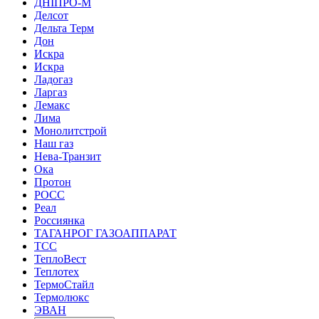
ДНІПРО-М
Делсот
Дельта Терм
Дон
Искра
Искра
Ладогаз
Ларгаз
Лемакс
Лима
Монолитстрой
Наш газ
Нева-Транзит
Ока
Протон
РОСС
Реал
Россиянка
ТАГАНРОГ ГАЗОАППАРАТ
ТСС
ТеплоВест
Теплотех
ТермоСтайл
Термолюкс
ЭВАН