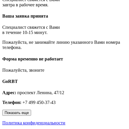
Королёв
завтра в рабочее время.
Котельники
Красноармейск
Ваша заявка принята
Красногорск
Краснозаводск
Краснознаменск
Специалист свяжется с Вами
Кубинка
в течение 10-15 минут.
Куровское
Пожалуйста, не занимайте линию указанного Вами номера
Ликино-Дулёво
телефона.
Лобня
Лосино-Петровский
Луховицы
Форма временно не работает
Лыткарино
Люберцы
Пожалуйста, звоните
Малаховка
Можайск
GoRBT
Москва и МО
Мытищи
Адрес:
проспект Ленина, 47/12
Наро-Фоминск
Нахабино
Телефон:
+7 499 450-37-43
Ногинск
Одинцово
Показать еще
Ожерелье
Озёры
Политика конфиденциальности
Орехово-Зуево