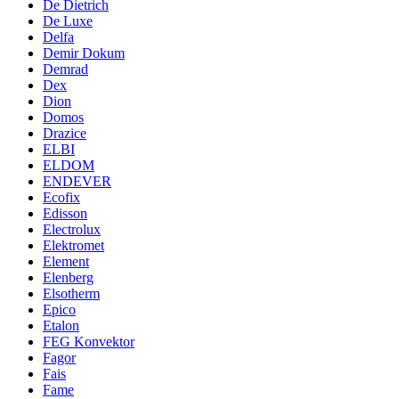
De Dietrich
De Luxe
Delfa
Demir Dokum
Demrad
Dex
Dion
Domos
Drazice
ELBI
ELDOM
ENDEVER
Ecofix
Edisson
Electrolux
Elektromet
Element
Elenberg
Elsotherm
Epico
Etalon
FEG Konvektor
Fagor
Fais
Fame