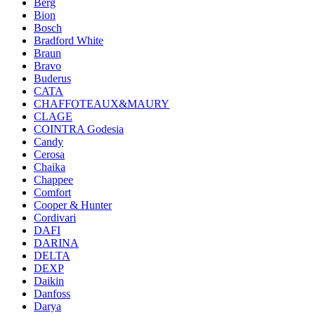
Berg
Bion
Bosch
Bradford White
Braun
Bravo
Buderus
CATA
CHAFFOTEAUX&MAURY
CLAGE
COINTRA Godesia
Candy
Cerosa
Chaika
Chappee
Comfort
Cooper & Hunter
Cordivari
DAFI
DARINA
DELTA
DEXP
Daikin
Danfoss
Darya