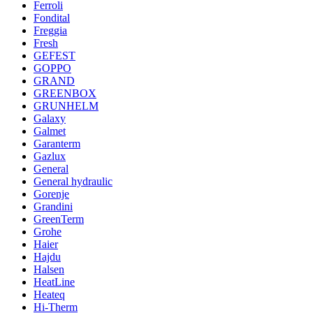
Ferroli
Fondital
Freggia
Fresh
GEFEST
GOPPO
GRAND
GREENBOX
GRUNHELM
Galaxy
Galmet
Garanterm
Gazlux
General
General hydraulic
Gorenje
Grandini
GreenTerm
Grohe
Haier
Hajdu
Halsen
HeatLine
Heateq
Hi-Therm