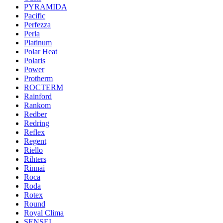
PYRAMIDA
Pacific
Perfezza
Perla
Platinum
Polar Heat
Polaris
Power
Protherm
ROCTERM
Rainford
Rankom
Redber
Redring
Reflex
Regent
Riello
Rihters
Rinnai
Roca
Roda
Rotex
Round
Royal Clima
SENSEI