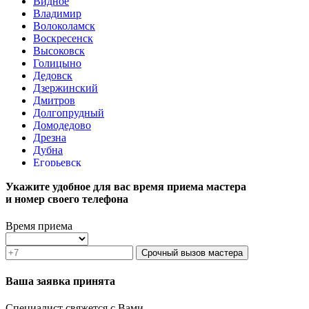
Видное
Владимир
Волоколамск
Воскресенск
Высоковск
Голицыно
Дедовск
Дзержинский
Дмитров
Долгопрудный
Домодедово
Дрезна
Дубна
Егорьевск
Железнодорожный
Укажите удобное для вас время приема мастера
Жуковский
и номер своего телефона
Зарайск
Звенигород
Зеленоград
Время приема
Ивантеевка
Истра
Срочный вызов мастера
Кашира
Климовск
Ваша заявка принята
Клин
Коломна
Специалист свяжется с Вами