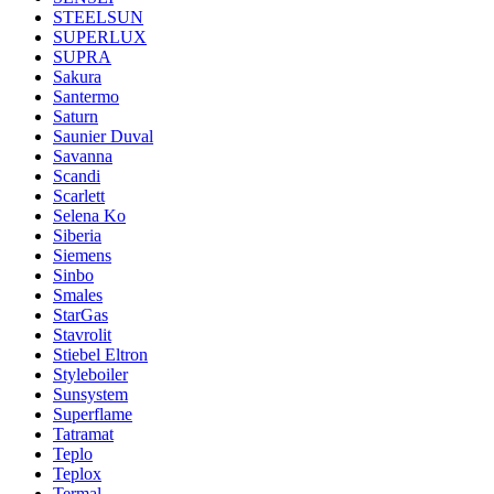
STEELSUN
SUPERLUX
SUPRA
Sakura
Santermo
Saturn
Saunier Duval
Savanna
Scandi
Scarlett
Selena Ko
Siberia
Siemens
Sinbo
Smales
StarGas
Stavrolit
Stiebel Eltron
Styleboiler
Sunsystem
Superflame
Tatramat
Teplo
Teplox
Termal