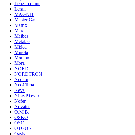
Lenz Technic
Leran
MAGNIT
Master Gas
Matrix
Maxi
Meibes
Metalac
Midea
Minola
Monlan
Mora
NORD
NORDTRON
Neckar
NeoClima
Neva
Nibe-Biawar
Nofer
Novatec
O.M.B.
OSKO
OSO
OTGON
Oasis