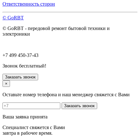
Павловский Посад
Ответственность сторон
Пересвет
Подольск
© GoRBT
Протвино
Пушкино
© GoRBT - передовой ремонт бытовой техники и
Пущино
электроники
Раменское
Реутов
Рошаль
Руза
+7 499 450-37-43
Сергиев Посад
Серпухов
Звонок бесплатный!
Солнечногорск
Старая Купавна
Заказать звонок
Ступино
×
Талдом
Троицк
Оставьте номер телефона и наш менеджер свяжется с Вами
Фрязино
Химки
Заказать звонок
Хотьково
Черноголовка
Ваша заявка принята
Чехов
Шатура
Специалист свяжется с Вами
Щелково
завтра в рабочее время.
Щербинка