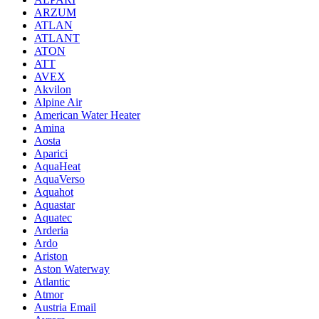
ARZUM
ATLAN
ATLANT
ATON
ATT
AVEX
Akvilon
Alpine Air
American Water Heater
Amina
Aosta
Aparici
AquaHeat
AquaVerso
Aquahot
Aquastar
Aquatec
Arderia
Ardo
Ariston
Aston Waterway
Atlantic
Atmor
Austria Email