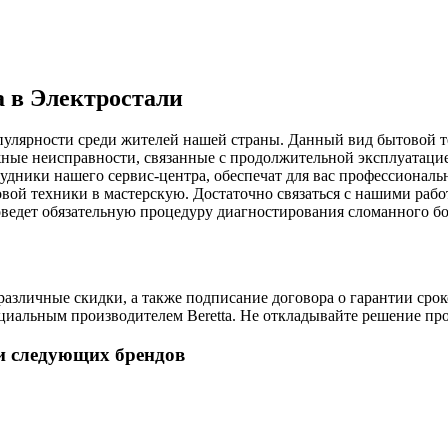
a в Электростали
пулярности среди жителей нашей страны. Данный вид бытовой т
жные неисправности, связанные с продолжительной эксплуатаци
рудники нашего сервис-центра, обеспечат для вас профессионал
товой техники в мастерскую. Достаточно связаться с нашими ра
оведет обязательную процедуру диагностирования сломанного бо
зличные скидки, а также подписание договора о гарантии сроко
иальным производителем Beretta. Не откладывайте решение про
и следующих брендов