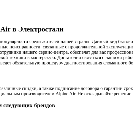
Air в Электростали
 популярности среди жителей нашей страны. Данный вид бытово
жные неисправности, связанные с продолжительной эксплуатаци
сотрудники нашего сервис-центра, обеспечат для вас профессио
товой техники в мастерскую. Достаточно связаться с нашими ра
оведет обязательную процедуру диагностирования сломанного бо
зличные скидки, а также подписание договора о гарантии сроко
иальным производителем Alpine Air. Не откладывайте решение п
и следующих брендов