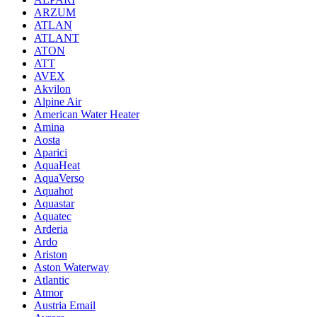
ARZUM
ATLAN
ATLANT
ATON
ATT
AVEX
Akvilon
Alpine Air
American Water Heater
Amina
Aosta
Aparici
AquaHeat
AquaVerso
Aquahot
Aquastar
Aquatec
Arderia
Ardo
Ariston
Aston Waterway
Atlantic
Atmor
Austria Email