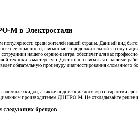
РО-М в Электростали
 популярности среди жителей нашей страны. Данный вид бытов
жные неисправности, связанные с продолжительной эксплуатаци
сотрудники нашего сервис-центра, обеспечат для вас професси
товой техники в мастерскую. Достаточно связаться с нашими ра
оведет обязательную процедуру диагностирования сломанного бо
зличные скидки, а также подписание договора о гарантии сроко
циальным производителем ДНІПРО-М. Не откладывайте решение 
и следующих брендов