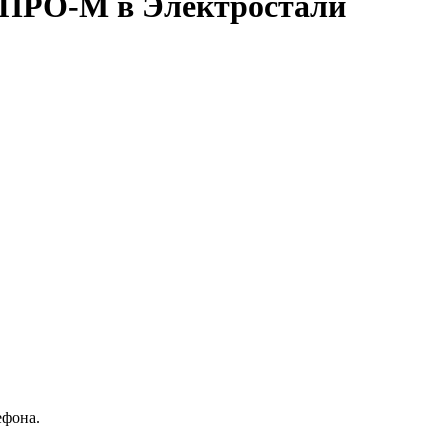
ІПРО-М в Электростали
ефона.