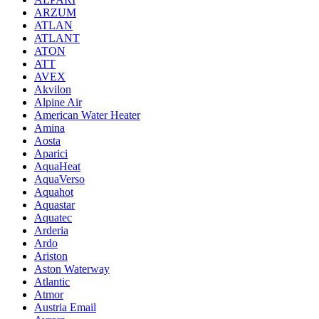
ARZUM
ATLAN
ATLANT
ATON
ATT
AVEX
Akvilon
Alpine Air
American Water Heater
Amina
Aosta
Aparici
AquaHeat
AquaVerso
Aquahot
Aquastar
Aquatec
Arderia
Ardo
Ariston
Aston Waterway
Atlantic
Atmor
Austria Email