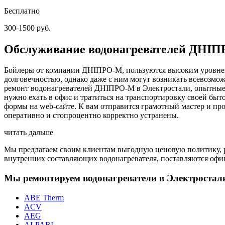
Бесплатно
300-1500 руб.
Обслуживание водонагревателей ДНІП
Бойлеры от компании ДНІПРО-М, пользуются высоким уровнем
долговечностью, однако даже с ним могут возникать всевозмо
ремонт водонагревателей ДНІПРО-М в Электростали, опытные 
нужно ехать в офис и тратиться на транспортировку своей бы
формы на web-сайте. К вам отправится грамотный мастер и пр
оперативно и стопроцентно корректно устранены.
читать дальше
Мы предлагаем своим клиентам выгодную ценовую политику, ра
внутренних составляющих водонагревателя, поставляются офи
Мы ремонтируем водонагреватели в Электростал
ABE Therm
ACV
AEG
ALPARI