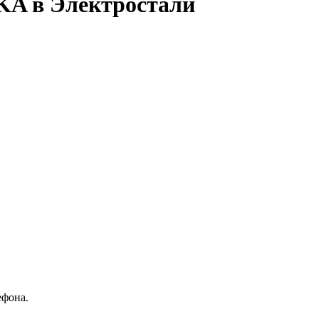
KA в Электростали
ефона.