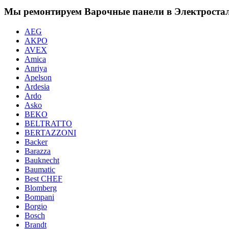
Мы ремонтируем Варочные панели в Электроста
AEG
AKPO
AVEX
Amica
Anriya
Apelson
Ardesia
Ardo
Asko
BEKO
BELTRATTO
BERTAZZONI
Backer
Barazza
Bauknecht
Baumatic
Best CHEF
Blomberg
Bompani
Borgio
Bosch
Brandt