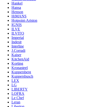
Hankel
Hansa
Henson
HiMANS
Hotpoint-Ariston
IGNIS
ILVE
ILVITO
Imperial
Indesit
Interline
J.Corradi
Kaiser
KitchenAid
Korting
Kronasteel
Kuppersberg
Kuppersbusch
LEX
LG
LIBERTY
LOFRA
Le Chef
Leran
Liberton