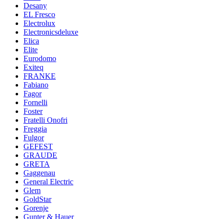
Desany
EL Fresco
Electrolux
Electronicsdeluxe
Elica
Elite
Eurodomo
Exiteq
FRANKE
Fabiano
Fagor
Fornelli
Foster
Fratelli Onofri
Freggia
Fulgor
GEFEST
GRAUDE
GRETA
Gaggenau
General Electric
Glem
GoldStar
Gorenje
Gunter & Hauer