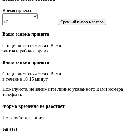
Звенигород
Зеленоград
Время приема
Ивантеевка
Истра
Срочный вызов мастера
Кашира
Климовск
Ваша заявка принята
Клин
Коломна
Специалист свяжется с Вами
Королёв
завтра в рабочее время.
Котельники
Красноармейск
Ваша заявка принята
Красногорск
Краснозаводск
Краснознаменск
Специалист свяжется с Вами
Кубинка
в течение 10-15 минут.
Куровское
Пожалуйста, не занимайте линию указанного Вами номера
Ликино-Дулёво
телефона.
Лобня
Лосино-Петровский
Луховицы
Форма временно не работает
Лыткарино
Люберцы
Пожалуйста, звоните
Малаховка
Можайск
GoRBT
Москва и МО