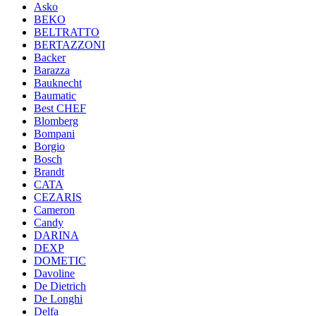
Asko
BEKO
BELTRATTO
BERTAZZONI
Backer
Barazza
Bauknecht
Baumatic
Best CHEF
Blomberg
Bompani
Borgio
Bosch
Brandt
CATA
CEZARIS
Cameron
Candy
DARINA
DEXP
DOMETIC
Davoline
De Dietrich
De Longhi
Delfa