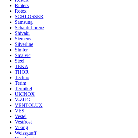
Rihters
Rotex
SCHLOSSER
Samsung
Schaub Lorenz
Shivaki
Siemens
Silverline
Simfer
Smalvic
Steel
TEKA
THOR
Techno
Terim
Termikel
UKINOX
V-ZUG
VENTOLUX
VES
Vestel
Vestfrost
Viking
Weissgauff