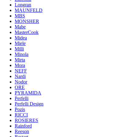
Longran
MAUNFELD
MBS
MONSHER
Mabe
MasterCook
Midea
Miele
Milli
Minola
Mirta
Mora
NEFF
Nardi
Nodor
ORE
PYRAMIDA
Perfelli
Perfelli Design
Pozis
RICCI
ROSIERES
Rainford
Reeson
Restart