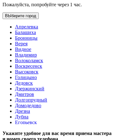
Пожалуйста, попробуйте через 1 час.
ВЫберите город
Апрелевка
Балашиха
Бронницы
Верея
Видное
Владимир
Волоколамск
Воскресенск
Высоковск
Голицыно
Дедовск
Дзержинский
Дмитров
Долгопрудный
Домодедово
Дрезна
Дубна
Егорьевск
Железнодорожный
Укажите удобное для вас время приема мастера
Жуковский
и номер своего телефона
Зарайск