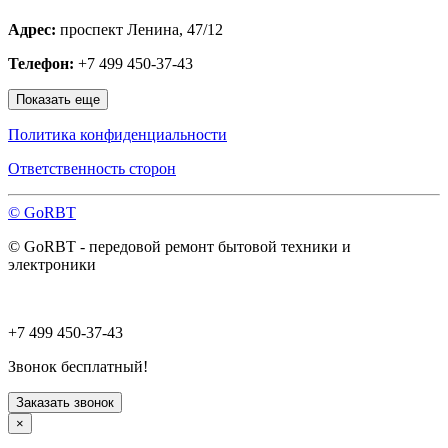
Мытищи
Адрес:
проспект Ленина, 47/12
Наро-Фоминск
Нахабино
Телефон:
+7 499 450-37-43
Ногинск
Одинцово
Показать еще
Ожерелье
Озёры
Политика конфиденциальности
Орехово-Зуево
Павловский Посад
Ответственность сторон
Пересвет
Подольск
© GoRBT
Протвино
Пушкино
© GoRBT - передовой ремонт бытовой техники и
Пущино
электроники
Раменское
Реутов
Рошаль
Руза
+7 499 450-37-43
Сергиев Посад
Серпухов
Звонок бесплатный!
Солнечногорск
Старая Купавна
Заказать звонок
Ступино
×
Талдом