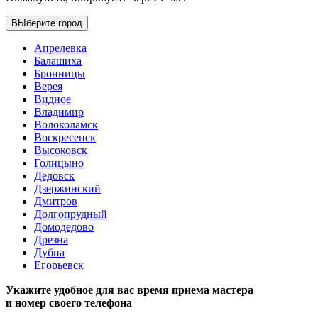
ВЫберите город
Апрелевка
Балашиха
Бронницы
Верея
Видное
Владимир
Волоколамск
Воскресенск
Высоковск
Голицыно
Дедовск
Дзержинский
Дмитров
Долгопрудный
Домодедово
Дрезна
Дубна
Егорьевск
Железнодорожный
Укажите удобное для вас время приема мастера
Жуковский
и номер своего телефона
Зарайск
Звенигород