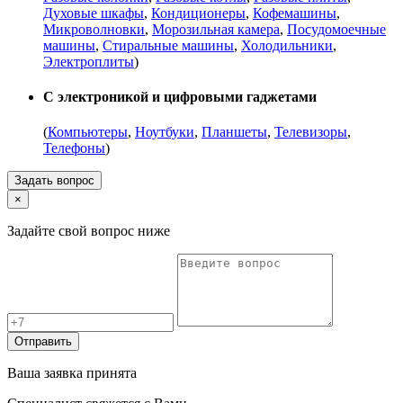
Духовые шкафы
,
Кондиционеры
,
Кофемашины
,
Микроволновки
,
Морозильная камера
,
Посудомоечные
машины
,
Стиральные машины
,
Холодильники
,
Электроплиты
)
С электроникой и цифровыми гаджетами
(
Компьютеры
,
Ноутбуки
,
Планшеты
,
Телевизоры
,
Телефоны
)
Задать вопрос
×
Задайте свой вопрос ниже
Отправить
Ваша заявка принята