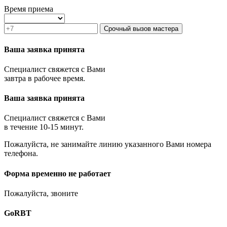
Зеленоград
Время приема
Ивантеевка
Истра
Срочный вызов мастера
Кашира
Климовск
Ваша заявка принята
Клин
Коломна
Специалист свяжется с Вами
Королёв
завтра в рабочее время.
Котельники
Красноармейск
Ваша заявка принята
Красногорск
Краснозаводск
Краснознаменск
Специалист свяжется с Вами
Кубинка
в течение 10-15 минут.
Куровское
Пожалуйста, не занимайте линию указанного Вами номера
Ликино-Дулёво
телефона.
Лобня
Лосино-Петровский
Луховицы
Форма временно не работает
Лыткарино
Люберцы
Пожалуйста, звоните
Малаховка
Можайск
GoRBT
Москва и МО
Мытищи