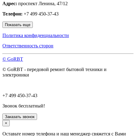
Адрес:
проспект Ленина, 47/12
Наро-Фоминск
Нахабино
Телефон:
+7 499 450-37-43
Ногинск
Одинцово
Показать еще
Ожерелье
Озёры
Политика конфиденциальности
Орехово-Зуево
Павловский Посад
Ответственность сторон
Пересвет
Подольск
© GoRBT
Протвино
Пушкино
© GoRBT - передовой ремонт бытовой техники и
Пущино
электроники
Раменское
Реутов
Рошаль
Руза
+7 499 450-37-43
Сергиев Посад
Серпухов
Звонок бесплатный!
Солнечногорск
Старая Купавна
Заказать звонок
Ступино
×
Талдом
Троицк
Оставьте номер телефона и наш менеджер свяжется с Вами