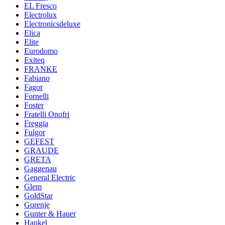
EL Fresco
Electrolux
Electronicsdeluxe
Elica
Elite
Eurodomo
Exiteq
FRANKE
Fabiano
Fagor
Fornelli
Foster
Fratelli Onofri
Freggia
Fulgor
GEFEST
GRAUDE
GRETA
Gaggenau
General Electric
Glem
GoldStar
Gorenje
Gunter & Hauer
Hankel