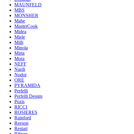
MAUNFELD
MBS
MONSHER
Mabe
MasterCook
Midea
Miele
Milli
Minola
Mirta
Mora
NEFF
Nardi
Nodor
ORE
PYRAMIDA
Perfelli
Perfelli Design
Pozis
RICCI
ROSIERES
Rainford
Reeson
Restart
Rihters