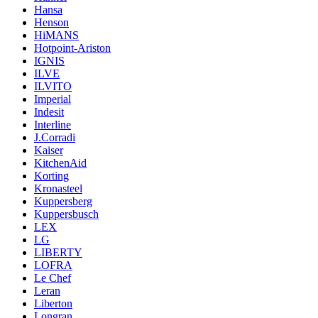
Hansa
Henson
HiMANS
Hotpoint-Ariston
IGNIS
ILVE
ILVITO
Imperial
Indesit
Interline
J.Corradi
Kaiser
KitchenAid
Korting
Kronasteel
Kuppersberg
Kuppersbusch
LEX
LG
LIBERTY
LOFRA
Le Chef
Leran
Liberton
Longran