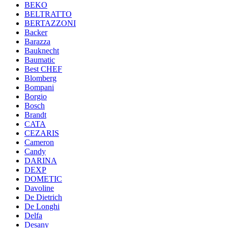
BEKO
BELTRATTO
BERTAZZONI
Backer
Barazza
Bauknecht
Baumatic
Best CHEF
Blomberg
Bompani
Borgio
Bosch
Brandt
CATA
CEZARIS
Cameron
Candy
DARINA
DEXP
DOMETIC
Davoline
De Dietrich
De Longhi
Delfa
Desany