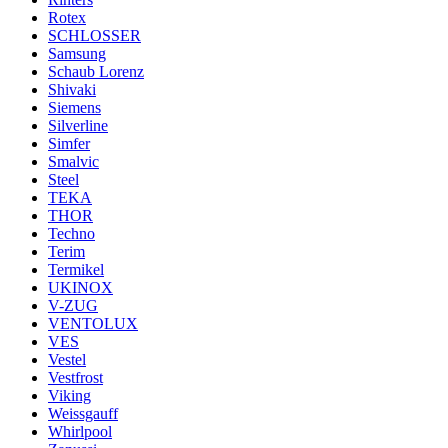
Rotex
SCHLOSSER
Samsung
Schaub Lorenz
Shivaki
Siemens
Silverline
Simfer
Smalvic
Steel
TEKA
THOR
Techno
Terim
Termikel
UKINOX
V-ZUG
VENTOLUX
VES
Vestel
Vestfrost
Viking
Weissgauff
Whirlpool